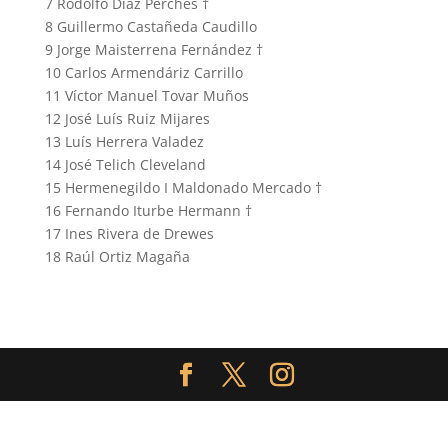
7 Rodolfo Díaz Perches †
8 Guillermo Castañeda Caudillo
9 Jorge Maisterrena Fernández †
10 Carlos Armendáriz Carrillo
11 Víctor Manuel Tovar Muños
12 José Luís Ruiz Mijares
13 Luís Herrera Valadez
14 José Telich Cleveland
15 Hermenegildo I Maldonado Mercado †
16 Fernando Iturbe Hermann †
17 Ines Rivera de Drewes
18 Raúl Ortiz Magaña